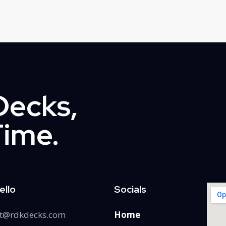
Decks,
Time.
ello
Socials
ct@rdkdecks.com
Home