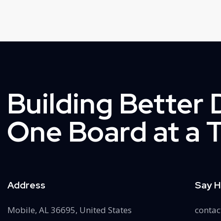
Building Better 
One Board at a 
Address
Say H
Mobile, AL 36695, United States
conta