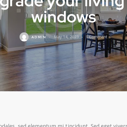
grade your living
windows
May 14, 2023
1
Comment
ADMIN
odales, sed elementum mi tincidunt. Sed eget viverr