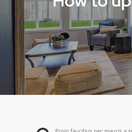
How to up
Proin faucibus nec mauris a s