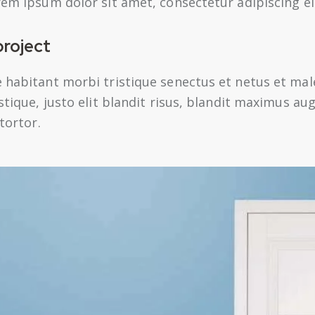
rem ipsum dolor sit amet, consectetur adipiscing eli
project
e habitant morbi tristique senectus et netus et ma
istique, justo elit blandit risus, blandit maximus 
tortor.