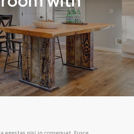
 room with
a egestas nisi in consequat. Fusce