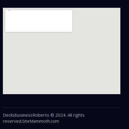
DecksbusinessRoberto © 2024. All rights
reserved.
SiteMammoth.com